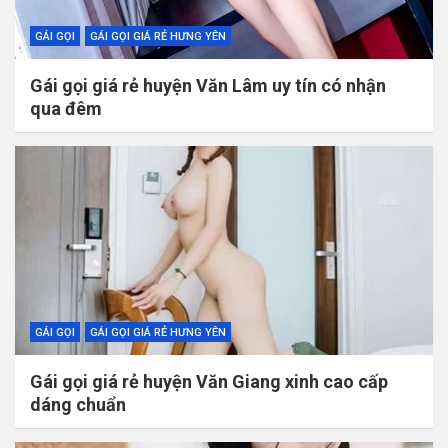
GÁI GỌI
GÁI GỌI GIÁ RẺ HƯNG YÊN
Gái gọi giá rẻ huyện Văn Lâm uy tín có nhận
qua đêm
GÁI GỌI
GÁI GỌI GIÁ RẺ HƯNG YÊN
Gái gọi giá rẻ huyện Văn Giang xinh cao cấp
dáng chuẩn