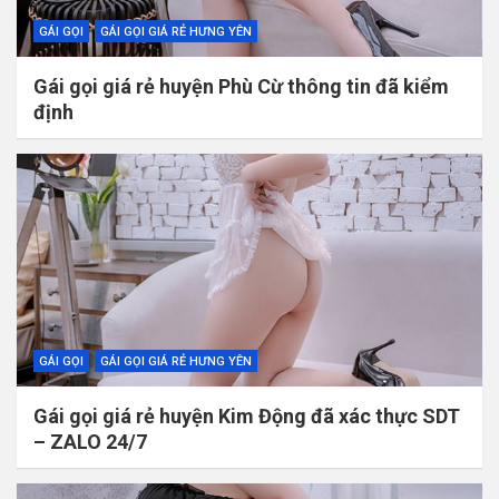
GÁI GỌI
GÁI GỌI GIÁ RẺ HƯNG YÊN
Gái gọi giá rẻ huyện Phù Cừ thông tin đã kiểm
định
GÁI GỌI
GÁI GỌI GIÁ RẺ HƯNG YÊN
Gái gọi giá rẻ huyện Kim Động đã xác thực SDT
– ZALO 24/7