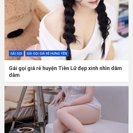
GÁI GỌI
GÁI GỌI GIÁ RẺ HƯNG YÊN
Gái gọi giá rẻ huyện Tiên Lữ đẹp xinh nhìn dâm
dâm