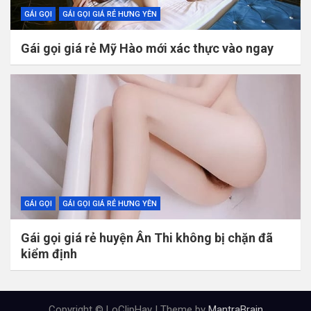
GÁI GỌI
GÁI GỌI GIÁ RẺ HƯNG YÊN
Gái gọi giá rẻ Mỹ Hào mới xác thực vào ngay
GÁI GỌI
GÁI GỌI GIÁ RẺ HƯNG YÊN
Gái gọi giá rẻ huyện Ân Thi không bị chặn đã
kiểm định
Copyright © LoClipHay | Theme by
MantraBrain