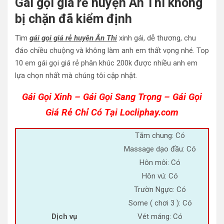
Gái gọi giá rẻ huyện Ân Thi không
bị chặn đã kiểm định
Tìm
gái gọi giá rẻ huyện Ân Thi
xinh gái, dễ thương, chu
đáo chiều chuộng và không làm anh em thất vọng nhé. Top
10 em gái gọi giá rẻ phân khúc 200k được nhiều anh em
lựa chọn nhất mà chúng tôi cập nhật.
Gái Gọi Xinh – Gái Gọi Sang Trọng – Gái Gọi
Giá Rẻ Chỉ Có Tại Locliphay.com
Tắm chung: Có
Massage dạo đầu: Có
Hôn môi: Có
Hôn vú: Có
Trườn Ngực: Có
Some ( chơi 3 ): Có
Dịch vụ
Vét máng: Có