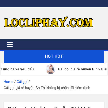
Skip
to
content
HOT HOT
Gái gọi giá rẻ huyện Bình Giang đã xác thực SDT 
Home
Gái gọi
Gái gọi giá rẻ huyện Ân Thi không bị chặn đã kiểm định