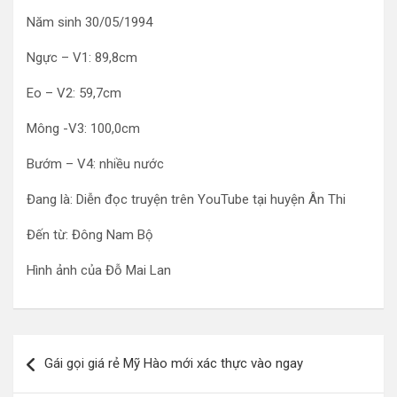
Năm sinh 30/05/1994
Ngực – V1: 89,8cm
Eo – V2: 59,7cm
Mông -V3: 100,0cm
Bướm – V4: nhiều nước
Đang là: Diễn đọc truyện trên YouTube tại huyện Ân Thi
Đến từ: Đông Nam Bộ
Hình ảnh của Đỗ Mai Lan
Điều
Gái gọi giá rẻ Mỹ Hào mới xác thực vào ngay
hướng