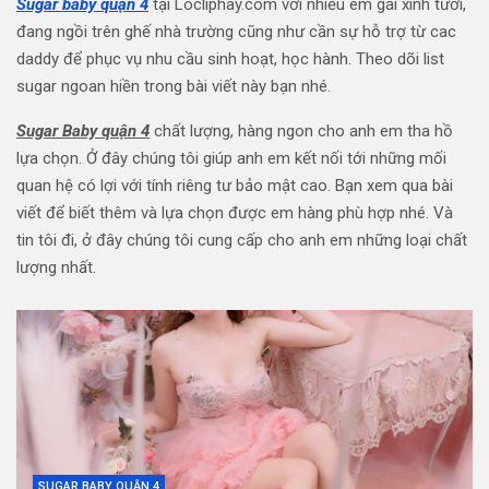
Sugar baby quận 4
tại Locliphay.com với nhiều em gái xinh tươi,
đang ngồi trên ghế nhà trường cũng như cần sự hỗ trợ từ cac
daddy để phục vụ nhu cầu sinh hoạt, học hành. Theo dõi list
sugar ngoan hiền trong bài viết này bạn nhé.
Sugar Baby quận 4
chất lượng, hàng ngon cho anh em tha hồ
lựa chọn. Ở đây chúng tôi giúp anh em kết nối tới những mối
quan hệ có lợi với tính riêng tư bảo mật cao. Bạn xem qua bài
viết để biết thêm và lựa chọn được em hàng phù hợp nhé. Và
tin tôi đi, ở đây chúng tôi cung cấp cho anh em những loại chất
lượng nhất.
SUGAR BABY QUẬN 4