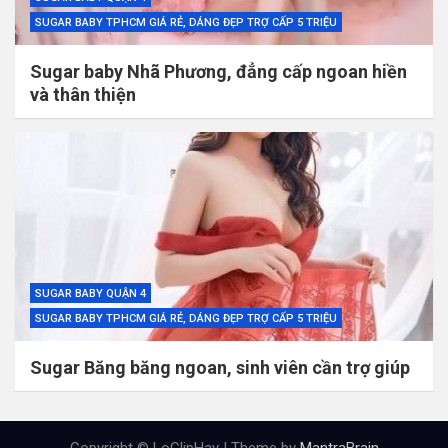
SUGAR BABY TPHCM GIÁ RẺ, DÁNG ĐẸP TRỢ CẤP 5 TRIỆU
Sugar baby Nhã Phương, đẳng cấp ngoan hiền
và thân thiện
SUGAR BABY QUẬN 4
SUGAR BABY TPHCM GIÁ RẺ, DÁNG ĐẸP TRỢ CẤP 5 TRIỆU
Sugar Băng băng ngoan, sinh viên cần trợ giúp