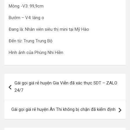
Mông -V3: 99,9cm
Bướm – V4: láng o
Đang là: Nhân viên siêu thị mini tại Mỹ Hào
Đến từ: Trung Trung Bộ
Hình ảnh của Phùng Nhi Hiền
Điều
Gái gọi giá rẻ huyện Gia Viễn đã xác thực SDT – ZALO
hướng
24/7
bài
viết
Gái gọi giá rẻ huyện Ân Thi không bị chặn đã kiểm định