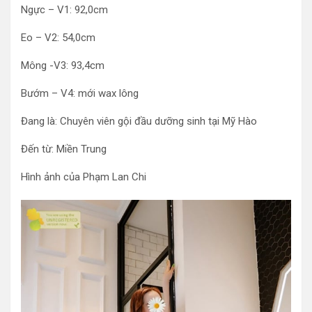
Ngực – V1: 92,0cm
Eo – V2: 54,0cm
Mông -V3: 93,4cm
Bướm – V4: mới wax lông
Đang là: Chuyên viên gội đầu dưỡng sinh tại Mỹ Hào
Đến từ: Miền Trung
Hình ảnh của Phạm Lan Chi