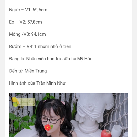
Ngực – V1: 69,5cm
Eo – V2: 57,8cm
Mông -V3: 94,1cm
Bướm – V4: 1 nhúm nhỏ ở trên
Đang là: Nhân viên bán trà sữa tại Mỹ Hào
Đến từ: Miền Trung
Hình ảnh của Trần Minh Như