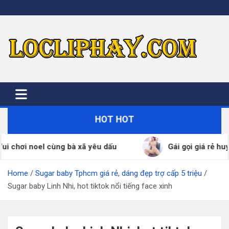
Skip
to
content
HOT HOT
noel cùng bà xã yêu dấu
Gái gọi giá rẻ huyện Bình
Home
Sugar baby Tphcm giá rẻ, dáng đẹp trợ cấp 5 triệu
Sugar baby Linh Nhi, hot tiktok nổi tiếng face xinh