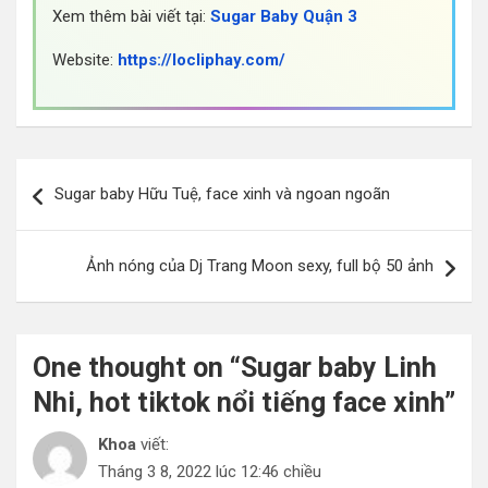
Xem thêm bài viết tại:
Sugar Baby Quận 3
Website:
https://locliphay.com/
Điều
Sugar baby Hữu Tuệ, face xinh và ngoan ngoãn
hướng
bài
Ảnh nóng của Dj Trang Moon sexy, full bộ 50 ảnh
viết
One thought on “
Sugar baby Linh
Nhi, hot tiktok nổi tiếng face xinh
”
Khoa
viết:
Tháng 3 8, 2022 lúc 12:46 chiều