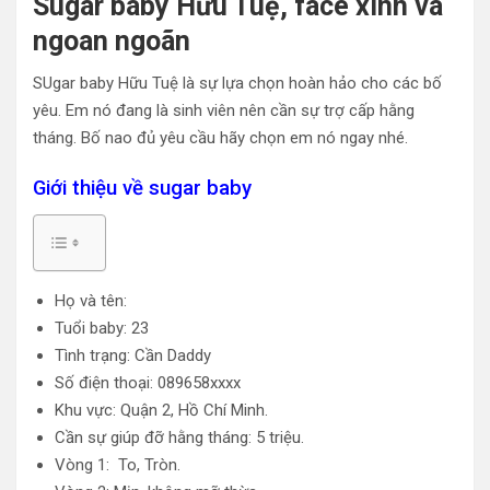
Sugar baby Hữu Tuệ, face xinh và
Gái gọi giá rẻ huyện Cẩm Giàng thông tin đã kiểm định
ngoan ngoãn
Gái gọi giá rẻ huyện Gia Lộc đẹp xinh nhìn dâm dâm
SUgar baby Hữu Tuệ là sự lựa chọn hoàn hảo cho các bố
yêu. Em nó đang là sinh viên nên cần sự trợ cấp hằng
tháng. Bố nao đủ yêu cầu hãy chọn em nó ngay nhé.
Giới thiệu về sugar baby
Họ và tên:
Tuổi baby: 23
Tình trạng: Cần Daddy
Số điện thoại: 089658xxxx
Khu vực: Quận 2, Hồ Chí Minh.
Cần sự giúp đỡ hằng tháng: 5 triệu.
Vòng 1: To, Tròn.