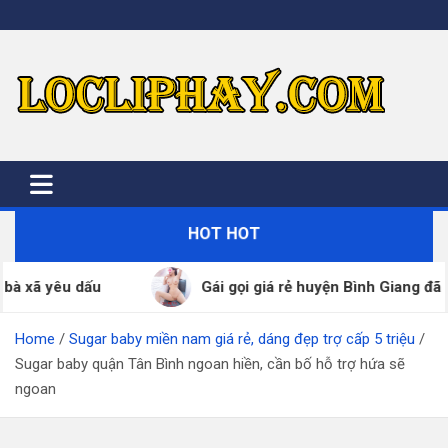
Skip
to
content
HOT HOT
Gái gọi giá rẻ huyện Bình Giang đã xác thực SDT – ZALO 
Home
Sugar baby miền nam giá rẻ, dáng đẹp trợ cấp 5 triệu
Sugar baby quận Tân Bình ngoan hiền, cần bố hỗ trợ hứa sẽ
ngoan