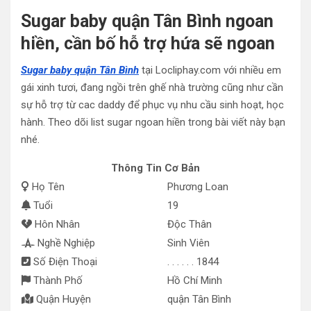
Sugar baby quận Tân Bình ngoan
hiền, cần bố hỗ trợ hứa sẽ ngoan
Sugar baby quận Tân Bình
tại Locliphay.com với nhiều em
gái xinh tươi, đang ngồi trên ghế nhà trường cũng như cần
sự hỗ trợ từ cac daddy để phục vụ nhu cầu sinh hoạt, học
hành. Theo dõi list sugar ngoan hiền trong bài viết này bạn
nhé.
Thông Tin Cơ Bản
Họ Tên
Phương Loan
Tuổi
19
Hôn Nhân
Độc Thân
Nghề Nghiệp
Sinh Viên
Số Điện Thoại
. . . . . . 1844
Thành Phố
Hồ Chí Minh
Quận Huyện
quận Tân Bình