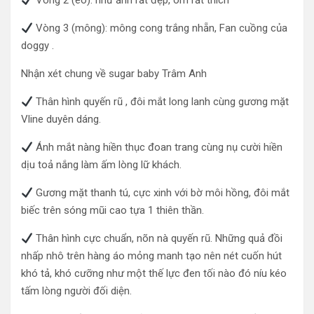
Vòng 2 (eo): như ảnh rất đẹp, ôm rất thích
Vòng 3 (mông): mông cong trắng nhẵn, Fan cuồng của
doggy .
Nhận xét chung về sugar baby Trâm Anh
Thân hình quyến rũ , đôi mắt long lanh cùng gương mặt
Vline duyên dáng.
Ánh mắt nàng hiền thục đoan trang cùng nụ cười hiền
dịu toả nắng làm ấm lòng lữ khách.
Gương mặt thanh tú, cực xinh với bờ môi hồng, đôi mắt
biếc trên sóng mũi cao tựa 1 thiên thần.
Thân hình cực chuẩn, nõn nà quyến rũ. Những quả đồi
nhấp nhô trên hàng áo mỏng manh tạo nên nét cuốn hút
khó tả, khó cưỡng như một thế lực đen tối nào đó níu kéo
tấm lòng người đối diện.