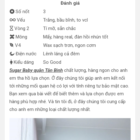
Đánh giá
Số nốt
3
Vếu
Trắng, bầu bĩnh, to vcl
Vòng 2
Tí mỡ, sẵn chắc
Mông
Mẩy, hàng real, đàn hồi nhún tốt
V4
Wax sạch trơn, ngon cơm
Điện nước
Lênh láng cả đêm
Kiểu dáng
So Good
Sugar Baby quận Tân Bình
chất lượng, hàng ngon cho anh
em tha hồ lựa chọn. Ở đây chúng tôi giúp anh em kết nối
tới những mối quan hệ có lợi với tính riêng tư bảo mật cao.
Bạn xem qua bài viết để biết thêm và lựa chọn được em
hàng phù hợp nhé. Và tin tôi đi, ở đây chúng tôi cung cấp
cho anh em những loại chất lượng nhất.