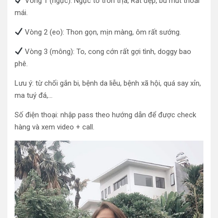
Vòng 1 (ngực): Ngực to tròn trịa, Rất đẹp, bú mút thoải
mái.
Vòng 2 (eo): Thon gọn, mịn màng, ôm rất sướng.
Vòng 3 (mông): To, cong cớn rất gợi tình, doggy bao
phê.
Lưu ý: từ chối gắn bi, bệnh da liễu, bệnh xã hội, quá say xỉn,
ma tuý đá,…
Số điện thoại: nhập pass theo hướng dẫn để được check
hàng và xem video + call.