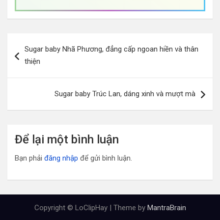
Điều
Sugar baby Nhã Phương, đẳng cấp ngoan hiền và thân
hướng
thiện
bài
viết
Sugar baby Trúc Lan, dáng xinh và mượt mà
Để lại một bình luận
Bạn phải
đăng nhập
để gửi bình luận.
Copyright © LoClipHay | Theme by
MantraBrain