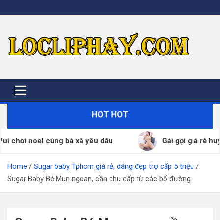
Skip
to
content
HOT HOT
chơi noel cùng bà xã yêu dấu
Gái gọi giá rẻ huyện
Home
Sugar baby Tphcm giá rẻ, dáng đẹp trợ cấp 5 triệu
Sugar Baby Bé Mun ngoan, cần chu cấp từ các bố đường