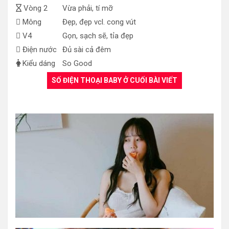
Vòng 2
Vừa phải, tí mỡ
Mông
Đẹp, đẹp vcl. cong vút
V4
Gọn, sạch sẽ, tỉa đẹp
Điện nước
Đủ sài cả đêm
Kiểu dáng
So Good
SỐ ĐIỆN THOẠI BABY Ở CUỐI BÀI VIẾT