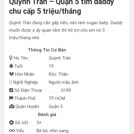
Quỳnh Trân – Quận 5 tìm daddy
chu cấp 5 triệu/tháng
Quỳnh Trân đang cần gấp tiền, nên làm sugar baby. Daddy
muốn được e ấy quan tâm thì hỗ trợ cho em nó 5
triệu/tháng nhé.
Thông Tin Cơ Bản
Họ Tên
Quỳnh Trân
Tuổi
19
Hôn Nhân
Độc Thân
Nghề Nghiệp
Người mẫu ảnh
Số Điện Thoại
. . . . . . 0199
Thành Phố
TP HCM
Quận Huyện
Quận 5
Đánh giá
Số nốt
5+
Vếu
Bé bé, nhìn sang