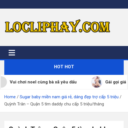
Skip
to
content
HOT HOT
Vui chơi noel cùng bà xã yêu dấu
Gái gọi giá rẻ
Home
Sugar baby miền nam giá rẻ, dáng đẹp trợ cấp 5 triệu
Quỳnh Trân – Quận 5 tìm daddy chu cấp 5 triệu/tháng