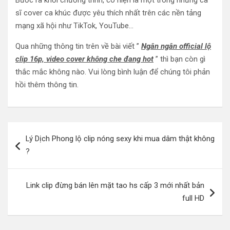
sĩ cover ca khúc được yêu thích nhất trên các nền tảng
mạng xã hội như TikTok, YouTube…
Qua những thông tin trên về bài viết ”
Ngân ngân official lộ
clip 16p, video cover không che đang hot
” thì bạn còn gì
thắc mắc không nào. Vui lòng bình luận để chúng tôi phản
hồi thêm thông tin.
Điều
Lý Dịch Phong lộ clip nóng sexy khi mua dâm thật không
hướng
?
bài
viết
Link clip đừng bán lên mặt tao hs cấp 3 mới nhất bản
full HD