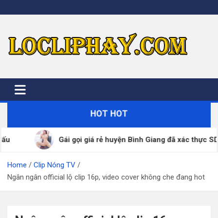
Skip
to
content
HOT HOT
Gái gọi giá rẻ huyện Bình Giang đã xác thực SDT – ZALO 24
Home
Clip Nóng TV
Ngân ngân official lộ clip 16p, video cover không che đang hot