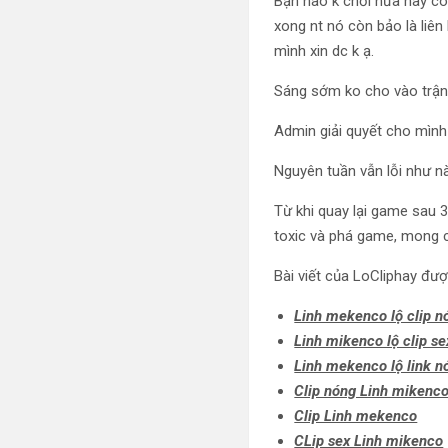
Bạn nào k chơi nữa hay còn
xong nt nó còn bảo là liên
mình xin dc k ạ.
Sáng sớm ko cho vào trận 
Admin giải quyết cho mình
Nguyên tuần vẫn lỗi như n
Từ khi quay lại game sau 3
toxic và phá game, mong 
Bài viết của LoCliphay đư
Linh mekenco lộ clip n
Linh mikenco lộ clip se
Linh mekenco lộ link n
Clip nóng Linh mikenc
Clip Linh mekenco
CLip sex Linh mikenco