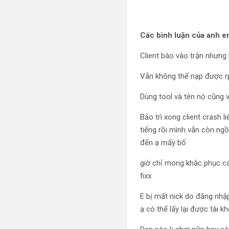
Các bình luận của anh e
Client báo vào trận nhưng l
Vẫn không thể nạp được rp 
Dùng tool và tên nó cũng 
Bảo trì xong client crash l
tiếng rồi mình vẫn còn ngồ
đến ạ mấy bố
giờ chỉ mong khắc phục cái 
fixx
E bị mất nick do đăng nhậ
ạ có thể lấy lại được tài k