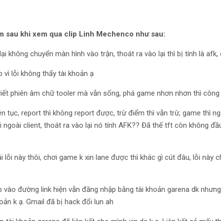
m sau khi xem qua clip Linh Mechenco như sau:
ại không chuyển màn hình vào trận, thoát ra vào lại thì bị tính là afk,
vì lỗi không thấy tài khoản ạ
viết phiên âm chữ tooler mà vẫn sống, phá game nhơn nhơn thì công 
iên tục, report thì không report được, trừ điểm thì vẫn trừ, game thì 
i ngoài client, thoát ra vào lại nó tính AFK?? Đã thế tft còn không đ
lỗi này thôi, chơi game k xin lane được thì khác gì cút đâu, lỗi này 
p vào đường link hiện vẫn đăng nhập bằng tài khoản garena dk nhưng
hoản k ạ. Gmail đã bị hack đổi lun ah