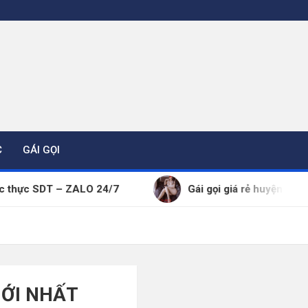
C
GÁI GỌI
c SDT – ZALO 24/7
Gái gọi giá rẻ huyện Cẩm Giàng 
 MỚI NHẤT