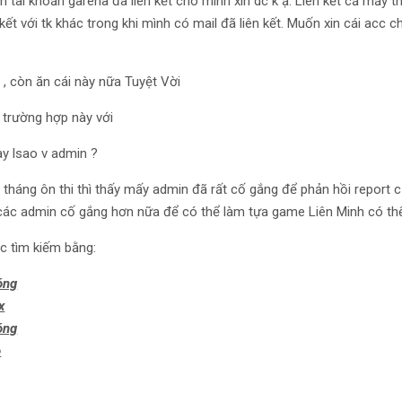
 tài khoản garena đã liên kết cho mình xin dc k ạ. Liên kết cả mấy th
 kết với tk khác trong khi mình có mail đã liên kết. Muốn xin cái acc
, còn ăn cái này nữa Tuyệt Vời
 trường hợp này với
ày lsao v admin ?
 tháng ôn thi thì thấy mấy admin đã rất cố gắng để phản hồi report c
các admin cố gắng hơn nữa để có thể làm tựa game Liên Minh có thể
ợc tìm kiếm bằng:
óng
x
óng
o