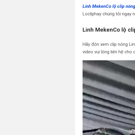
Linh MekenCo lộ clip nón
Locliphay chúng tôi ngay 
Linh MekenCo lộ cl
Hãy đón xem clip nóng Lin
video vui lòng liên hệ cho 
Trình
chơi
Video