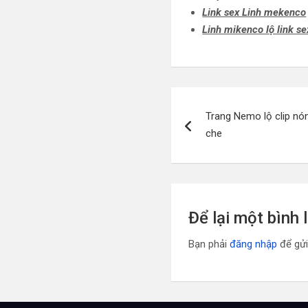
Link sex Linh mekenco
Linh mikenco lộ link se
Điều
Trang Nemo lộ clip nón
hướng
che
bài
viết
Để lại một bình 
Bạn phải
đăng nhập
để gửi