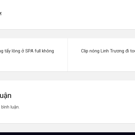
x
g tẩy lông ở SPA full không
Clip nóng Linh Trương đi t
luận
 bình luận.