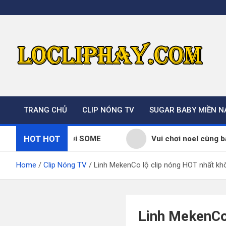
Skip
to
content
TRANG CHỦ
CLIP NÓNG TV
SUGAR BABY MIỀN 
HOT HOT
tìm thêm người SOME
Vui chơi noel cùng bà xã yê
Home
Clip Nóng TV
Linh MekenCo lộ clip nóng HOT nhất k
Linh MekenCo