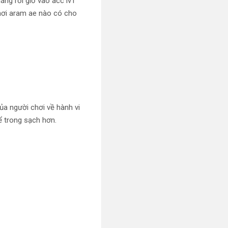
áng rồi giờ vào acc lv1
 chơi aram ae nào có cho
ủa người chơi về hành vi
 trong sạch hơn.