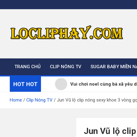
Skip
to
content
TRANG CHỦ
CLIP NÓNG TV
SUGAR BABY MIỀN 
HOT HOT
 SOME
Vui chơi noel cùng bà xã yêu dấu
Home
Clip Nóng TV
Jun Vũ lộ clip nóng sexy khoe 3 vòng g
Jun Vũ lộ cli