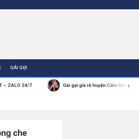
C
GÁI GỌI
/7
Gái gọi giá rẻ huyện Cẩm Giàng thông tin đã kiể
ông che