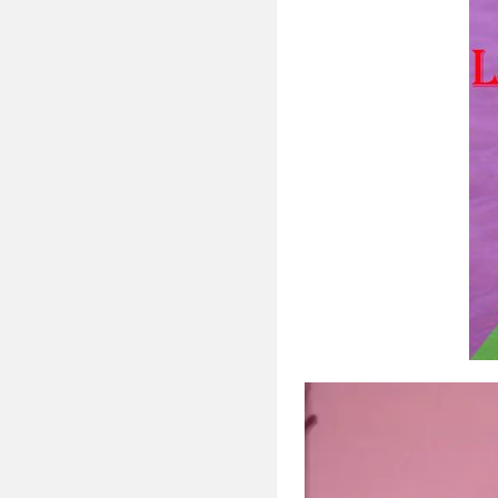
Trình
chơi
Video