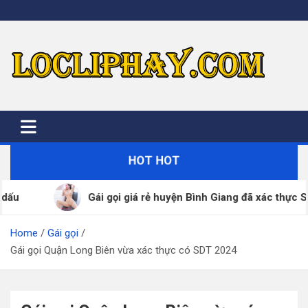
Skip
to
content
HOT HOT
á rẻ huyện Bình Giang đã xác thực SDT – ZALO 24/7
Home
Gái gọi
Gái gọi Quận Long Biên vừa xác thực có SDT 2024