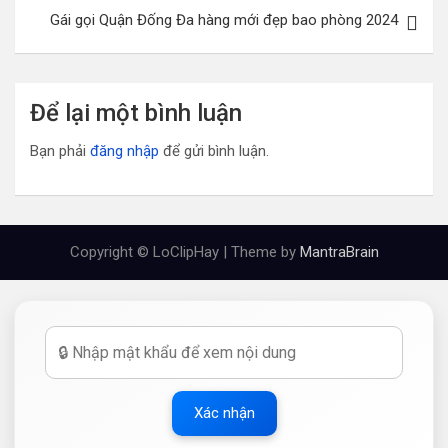
viết
Gái gọi Quận Đống Đa hàng mới đẹp bao phòng 2024
Để lại một bình luận
Bạn phải
đăng nhập
để gửi bình luận.
Copyright © LoClipHay | Theme by
MantraBrain
Xác nhận