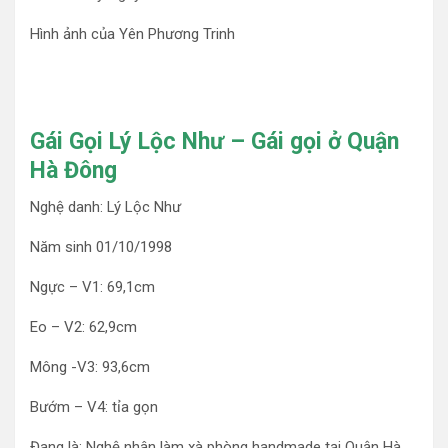
Hình ảnh của Yên Phương Trinh
Gái Gọi Lý Lộc Như – Gái gọi ở Quận
Hà Đông
Nghệ danh: Lý Lộc Như
Năm sinh 01/10/1998
Ngực – V1: 69,1cm
Eo – V2: 62,9cm
Mông -V3: 93,6cm
Bướm – V4: tỉa gọn
Đang là: Nghệ nhân làm xà phòng handmade tại Quận Hà