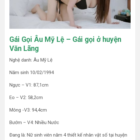
Gái Gọi Âu Mỹ Lệ – Gái gọi ở huyện
Văn Lãng
Nghệ danh: Âu Mỹ Lệ
Năm sinh 10/02/1994
Ngực – V1: 87,1cm
Eo – V2: 58,2cm
Mông -V3: 94,4cm
Bướm – V4: Nhiều Nước
Đang là: Nữ sinh viên năm 4 thiết kế nhân vật số tại huyện