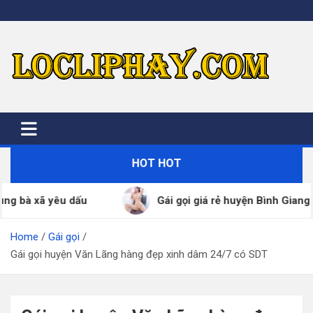
Skip
to
content
HOT HOT
Gái gọi giá rẻ huyện Bình Giang đã xác thực SDT –
Home
Gái gọi
Gái gọi huyện Văn Lãng hàng đẹp xinh dâm 24/7 có SDT