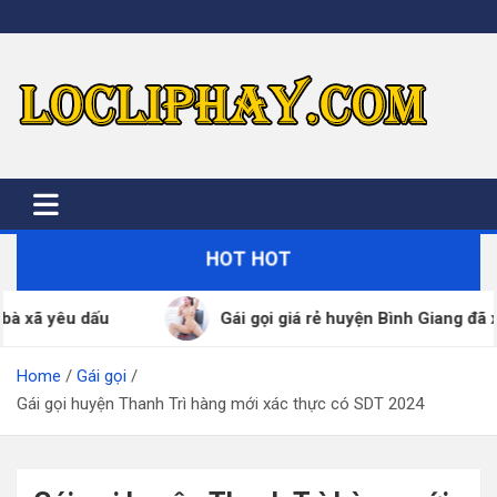
Skip
to
content
HOT HOT
ái gọi giá rẻ huyện Bình Giang đã xác thực SDT – ZALO 24/7
Home
Gái gọi
Gái gọi huyện Thanh Trì hàng mới xác thực có SDT 2024