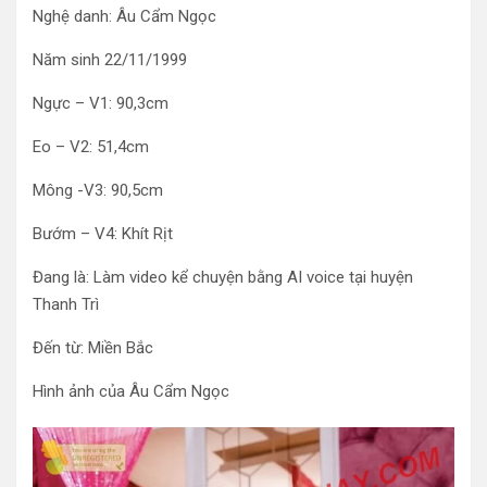
Nghệ danh: Âu Cẩm Ngọc
Năm sinh 22/11/1999
Ngực – V1: 90,3cm
Eo – V2: 51,4cm
Mông -V3: 90,5cm
Bướm – V4: Khít Rịt
Đang là: Làm video kể chuyện bằng AI voice tại huyện
Thanh Trì
Đến từ: Miền Bắc
Hình ảnh của Âu Cẩm Ngọc