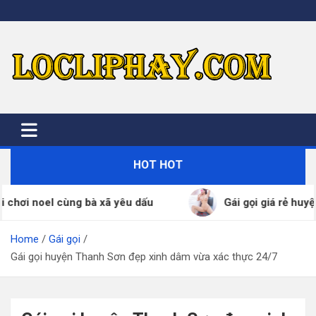
Skip
to
content
HOT HOT
i noel cùng bà xã yêu dấu
Gái gọi giá rẻ huyện B
Home
Gái gọi
Gái gọi huyện Thanh Sơn đẹp xinh dâm vừa xác thực 24/7