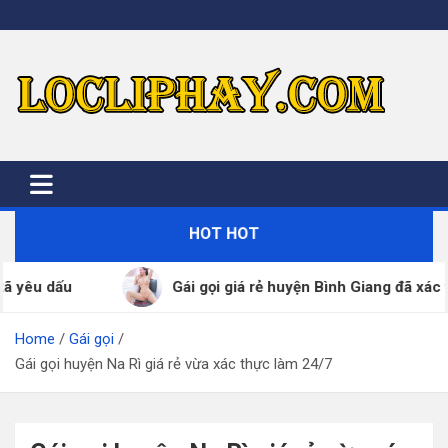
Skip
to
content
HOT HOT
i giá rẻ huyện Bình Giang đã xác thực SDT – ZALO 24/7
Home
Gái gọi
Gái gọi huyện Na Rì giá rẻ vừa xác thực làm 24/7