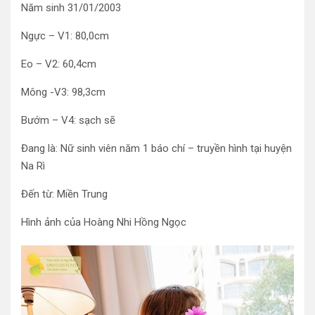
Năm sinh 31/01/2003
Ngực – V1: 80,0cm
Eo – V2: 60,4cm
Mông -V3: 98,3cm
Bướm – V4: sạch sẽ
Đang là: Nữ sinh viên năm 1 báo chí – truyền hình tại huyện
Na Rì
Đến từ: Miền Trung
Hình ảnh của Hoàng Nhi Hồng Ngọc