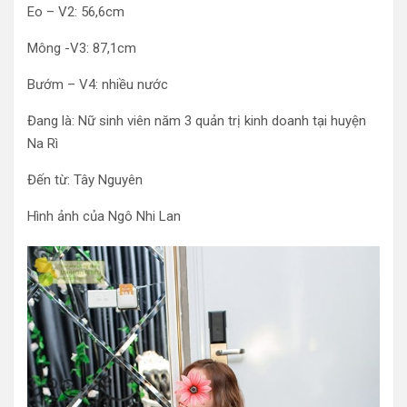
Eo – V2: 56,6cm
Mông -V3: 87,1cm
Bướm – V4: nhiều nước
Đang là: Nữ sinh viên năm 3 quản trị kinh doanh tại huyện
Na Rì
Đến từ: Tây Nguyên
Hình ảnh của Ngô Nhi Lan