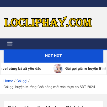
Skip
to
content
HOT HOT
Gái gọi giá rẻ huyện Bình Giang đã xác thực SDT
Home
Gái gọi
Gái gọi huyện Mường Chà hàng mới xác thực có SDT 2024