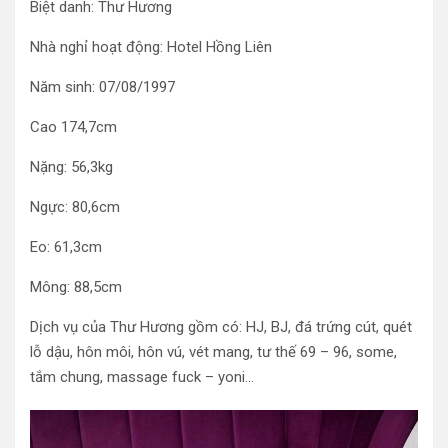
Biệt danh: Thư Hương
Nhà nghỉ hoạt động: Hotel Hồng Liên
Năm sinh: 07/08/1997
Cao 174,7cm
Nặng: 56,3kg
Ngực: 80,6cm
Eo: 61,3cm
Mông: 88,5cm
Dịch vụ của Thư Hương gồm có: HJ, BJ, đá trứng cút, quét
lỗ dậu, hôn môi, hôn vú, vét mang, tư thế 69 – 96, some,
tắm chung, massage fuck – yoni…