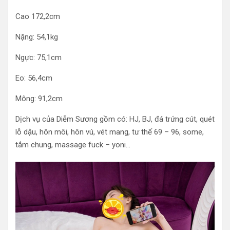
Cao 172,2cm
Nặng: 54,1kg
Ngực: 75,1cm
Eo: 56,4cm
Mông: 91,2cm
Dịch vụ của Diễm Sương gồm có: HJ, BJ, đá trứng cút, quét
lỗ dậu, hôn môi, hôn vú, vét mang, tư thế 69 – 96, some,
tắm chung, massage fuck – yoni…