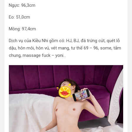
Ngực: 96,3cm
Eo: 51,0cm
Mông: 97,4cm
Dịch vụ của Kiều Nhi gồm có: HJ, BJ, đá trứng cút, quét lỗ
dậu, hôn môi, hôn vú, vét mang, tư thế 69 – 96, some, tắm
chung, massage fuck – yoni…