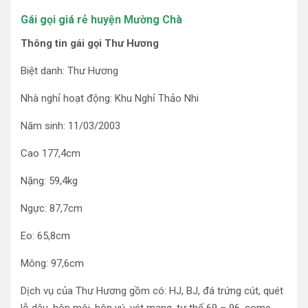
Gái gọi giá rẻ huyện Mường Chà
Thông tin gái gọi Thư Hương
Biệt danh: Thư Hương
Nhà nghỉ hoạt động: Khu Nghỉ Thảo Nhi
Năm sinh: 11/03/2003
Cao 177,4cm
Nặng: 59,4kg
Ngực: 87,7cm
Eo: 65,8cm
Mông: 97,6cm
Dịch vụ của Thư Hương gồm có: HJ, BJ, đá trứng cút, quét
lỗ dậu, hôn môi, hôn vú, vét mang, tư thế 69 – 96, some,