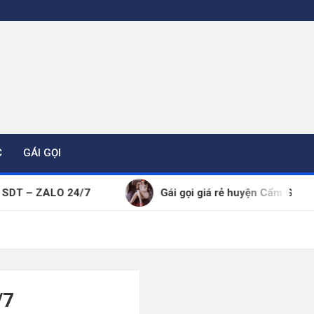
C
GÁI GỌI
O 24/7
Gái gọi giá rẻ huyện Cẩm Giàng thông tin đ
/7