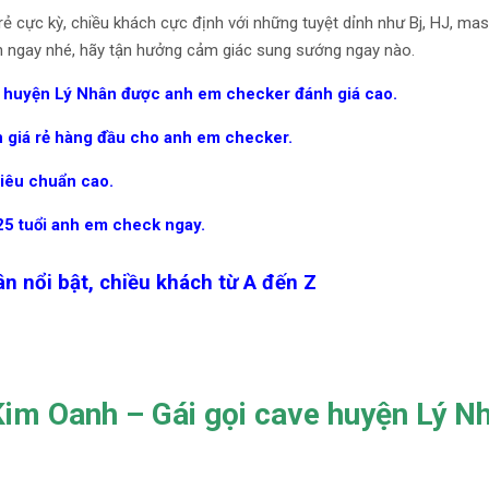
rẻ cực kỳ, chiều khách cực định với những tuyệt dỉnh như Bj, HJ, mas
n ngay nhé, hãy tận hưởng cảm giác sung sướng ngay nào.
ại huyện Lý Nhân được anh em checker đánh giá cao.
n giá rẻ hàng đầu cho anh em checker.
tiêu chuẩn cao.
 25 tuổi anh em check ngay.
ân nổi bật, chiều khách từ A đến Z
Kim Oanh – Gái gọi cave huyện Lý N