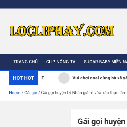
Skip
to
content
TRANG CHỦ
CLIP NÓNG TV
SUGAR BABY MIỀN 
HOT HOT
gười SOME
Vui chơi noel cùng bà xã yêu dấu
Home
Gái gọi
Gái gọi huyện Lý Nhân giá rẻ vừa xác thực làm
Gái gọi huyện