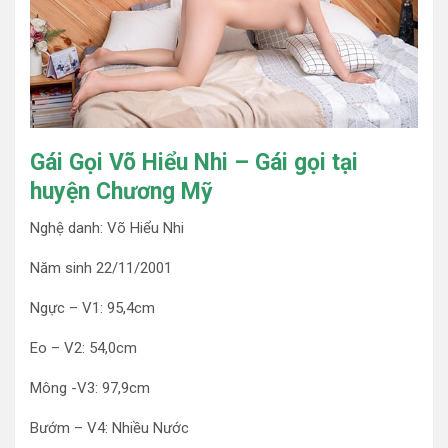
Gái Gọi Võ Hiểu Nhi – Gái gọi tại
huyện Chương Mỹ
Nghệ danh: Võ Hiểu Nhi
Năm sinh 22/11/2001
Ngực – V1: 95,4cm
Eo – V2: 54,0cm
Mông -V3: 97,9cm
Bướm – V4: Nhiều Nước