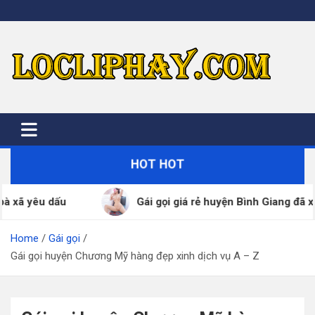
Skip
to
content
HOT HOT
ái gọi giá rẻ huyện Bình Giang đã xác thực SDT – ZALO 24/7
Home
Gái gọi
Gái gọi huyện Chương Mỹ hàng đẹp xinh dịch vụ A – Z