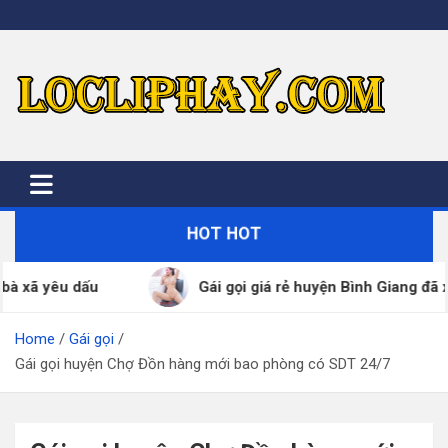
Skip
to
content
HOT HOT
Gái gọi giá rẻ huyện Bình Giang đã xác thực SDT – ZALO 24/7
Home
Gái gọi
Gái gọi huyện Chợ Đồn hàng mới bao phòng có SDT 24/7