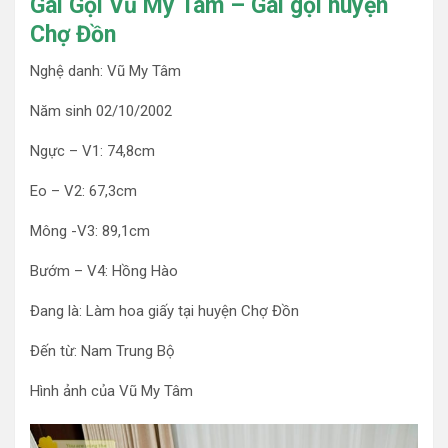
Gái Gọi Vũ My Tâm – Gái gọi huyện
Chợ Đồn
Nghệ danh: Vũ My Tâm
Năm sinh 02/10/2002
Ngực – V1: 74,8cm
Eo – V2: 67,3cm
Mông -V3: 89,1cm
Bướm – V4: Hồng Hào
Đang là: Làm hoa giấy tại huyện Chợ Đồn
Đến từ: Nam Trung Bộ
Hình ảnh của Vũ My Tâm