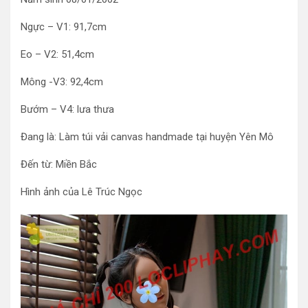
Ngực – V1: 91,7cm
Eo – V2: 51,4cm
Mông -V3: 92,4cm
Bướm – V4: lưa thưa
Đang là: Làm túi vải canvas handmade tại huyện Yên Mô
Đến từ: Miền Bắc
Hình ảnh của Lê Trúc Ngọc