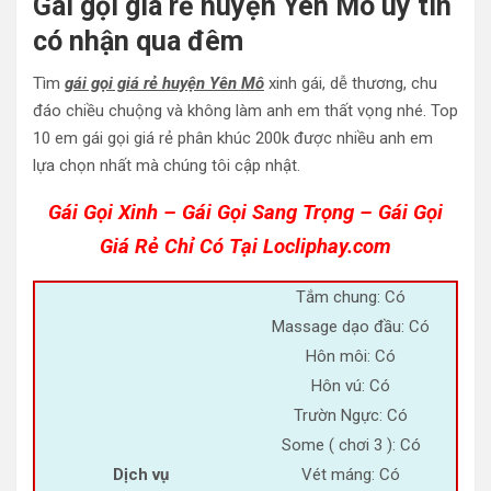
Gái gọi giá rẻ huyện Yên Mô uy tín
có nhận qua đêm
Tìm
gái gọi giá rẻ huyện Yên Mô
xinh gái, dễ thương, chu
đáo chiều chuộng và không làm anh em thất vọng nhé. Top
10 em gái gọi giá rẻ phân khúc 200k được nhiều anh em
lựa chọn nhất mà chúng tôi cập nhật.
Gái Gọi Xinh – Gái Gọi Sang Trọng – Gái Gọi
Giá Rẻ Chỉ Có Tại Locliphay.com
Tắm chung: Có
Massage dạo đầu: Có
Hôn môi: Có
Hôn vú: Có
Trườn Ngực: Có
Some ( chơi 3 ): Có
Dịch vụ
Vét máng: Có