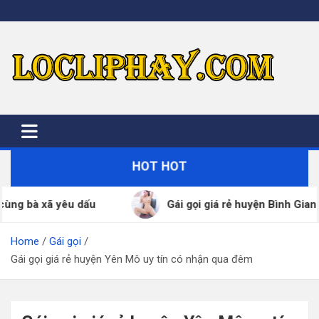
Skip
to
content
HOT HOT
Gái gọi giá rẻ huyện Bình Giang đã xác thực SDT –
Home
Gái gọi
Gái gọi giá rẻ huyện Yên Mô uy tín có nhận qua đêm