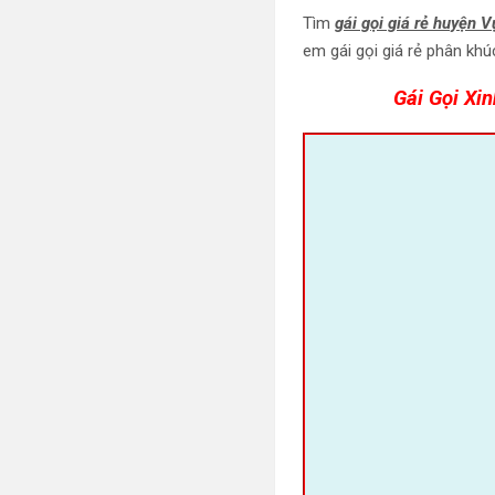
Tìm
gái gọi giá rẻ huyện 
em gái gọi giá rẻ phân kh
Gái Gọi Xi