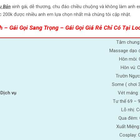
Vụ Bản
xinh gái, dễ thương, chu đáo chiều chuộng và không làm anh e
úc 200k được nhiều anh em lựa chọn nhất mà chúng tôi cập nhật.
nh – Gái Gọi Sang Trọng – Gái Gọi Giá Rẻ Chỉ Có Tại Lo
Tắm chung
Massage dạo 
Hôn môi: 
Hôn vú: 
Trườn Ngực
Some ( chơi 3
Dịch vụ
Vét máng:
Tư thế 69 – 
Lỗ nhị: 
Qua đêm:
Xuất Miệng
Cosplay: 