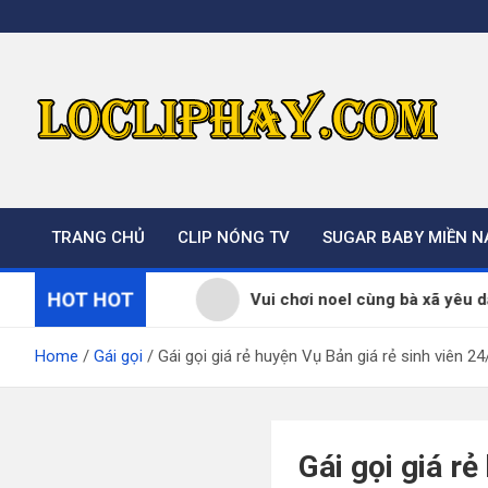
Skip
to
content
TRANG CHỦ
CLIP NÓNG TV
SUGAR BABY MIỀN 
HOT HOT
i SOME
Vui chơi noel cùng bà xã yêu dấu
Home
Gái gọi
Gái gọi giá rẻ huyện Vụ Bản giá rẻ sinh viên 24
Gái gọi giá rẻ