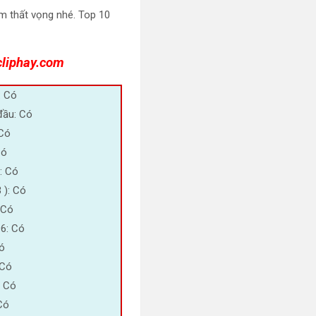
m thất vọng nhé. Top 10
cliphay.com
: Có
đầu: Có
Có
Có
: Có
 ): Có
 Có
96: Có
Có
 Có
: Có
Có