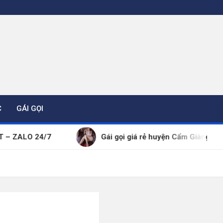
C
GÁI GỌI
4/7
Gái gọi giá rẻ huyện Cẩm Giàng thông tin đã ki