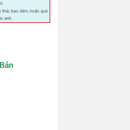
Có
n thái, bạo dâm, hoặc quá
ác anh.
 Bản