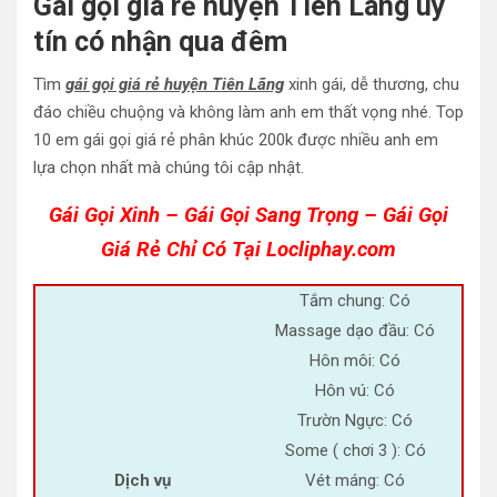
Gái gọi giá rẻ huyện Tiên Lãng uy
tín có nhận qua đêm
Tìm
gái gọi giá rẻ huyện Tiên Lãng
xinh gái, dễ thương, chu
đáo chiều chuộng và không làm anh em thất vọng nhé. Top
10 em gái gọi giá rẻ phân khúc 200k được nhiều anh em
lựa chọn nhất mà chúng tôi cập nhật.
Gái Gọi Xinh – Gái Gọi Sang Trọng – Gái Gọi
Giá Rẻ Chỉ Có Tại Locliphay.com
Tắm chung: Có
Massage dạo đầu: Có
Hôn môi: Có
Hôn vú: Có
Trườn Ngực: Có
Some ( chơi 3 ): Có
Dịch vụ
Vét máng: Có