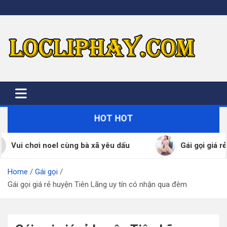
Skip
to
content
HOT HOT
ui chơi noel cùng bà xã yêu dấu
Gái gọi giá rẻ hu
Home
Gái gọi
Gái gọi giá rẻ huyện Tiên Lãng uy tín có nhận qua đêm