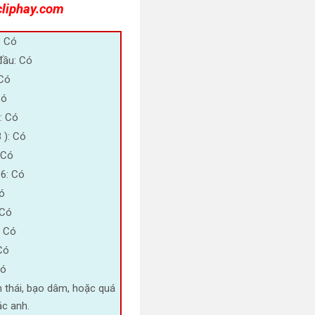
cliphay.com
: Có
đầu: Có
Có
Có
: Có
 ): Có
 Có
96: Có
Có
 Có
: Có
Có
Có
n thái, bạo dâm, hoặc quá
ác anh.