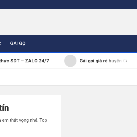
C
GÁI GỌI
SDT – ZALO 24/7
Gái gọi giá rẻ huyện Cẩm Giàng th
tín
h em thất vọng nhé. Top