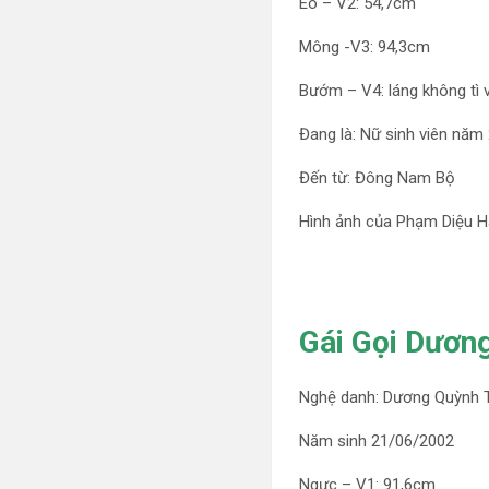
Eo – V2: 54,7cm
Mông -V3: 94,3cm
Bướm – V4: láng không tì 
Đang là: Nữ sinh viên năm 
Đến từ: Đông Nam Bộ
Hình ảnh của Phạm Diệu 
Gái Gọi Dương
Nghệ danh: Dương Quỳnh 
Năm sinh 21/06/2002
Ngực – V1: 91,6cm