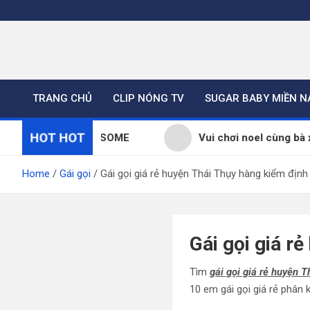
Skip
to
content
TRANG CHỦ
CLIP NÓNG TV
SUGAR BABY MIỀN 
HOT HOT
m thêm người SOME
Vui chơi noel cùng bà xã yêu 
Home
Gái gọi
Gái gọi giá rẻ huyện Thái Thụy hàng kiểm định 
Gái gọi giá r
Tìm
gái gọi giá rẻ huyện T
10 em gái gọi giá rẻ phân