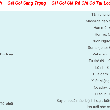
nh – Gái Gọi Sang Trọng – Gái Gọi Giá Rẻ Chỉ Có Tại Lo
Tắm chung
Massage dạo 
Hôn môi: 
Hôn vú: 
Trườn Ngực
Some ( chơi 3
Dịch vụ
Vét máng:
Tư thế 69 – 
Lỗ nhị: 
Qua đêm:
Xuất Miệng
Cosplay: 
Đi tour: 
Say sỉn quá mức, bệnh hoạn, biế
Từ chối
lớn tuổi nhé c