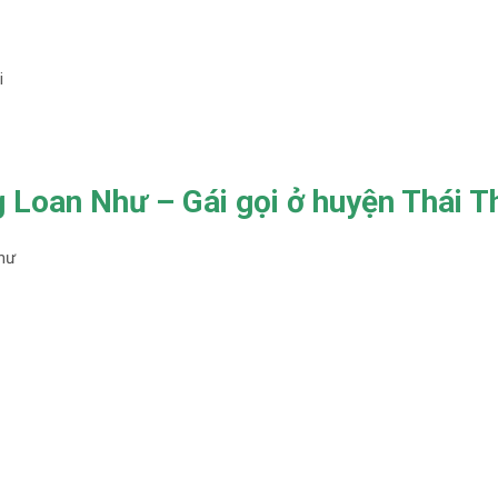
i
 Loan Như – Gái gọi ở huyện Thái T
hư