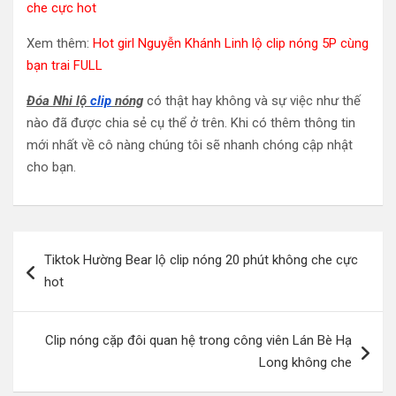
che cực hot
Xem thêm:
Hot girl Nguyễn Khánh Linh lộ clip nóng 5P cùng
bạn trai FULL
Đóa Nhi lộ
clip
nóng
có thật hay không và sự việc như thế
nào đã được chia sẻ cụ thể ở trên. Khi có thêm thông tin
mới nhất về cô nàng chúng tôi sẽ nhanh chóng cập nhật
cho bạn.
Điều
Tiktok Hường Bear lộ clip nóng 20 phút không che cực
hướng
hot
bài
viết
Clip nóng cặp đôi quan hệ trong công viên Lán Bè Hạ
Long không che