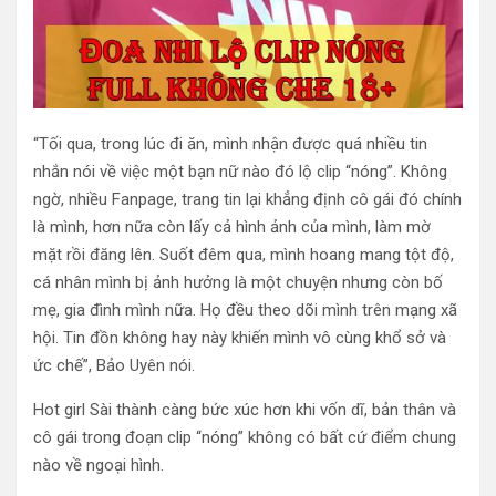
“Tối qua, trong lúc đi ăn, mình nhận được quá nhiều tin
nhắn nói về việc một bạn nữ nào đó lộ clip “nóng”. Không
ngờ, nhiều Fanpage, trang tin lại khẳng định cô gái đó chính
là mình, hơn nữa còn lấy cả hình ảnh của mình, làm mờ
mặt rồi đăng lên. Suốt đêm qua, mình hoang mang tột độ,
cá nhân mình bị ảnh hưởng là một chuyện nhưng còn bố
mẹ, gia đình mình nữa. Họ đều theo dõi mình trên mạng xã
hội. Tin đồn không hay này khiến mình vô cùng khổ sở và
ức chế”, Bảo Uyên nói.
Hot girl Sài thành càng bức xúc hơn khi vốn dĩ, bản thân và
cô gái trong đoạn clip “nóng” không có bất cứ điểm chung
nào về ngoại hình.