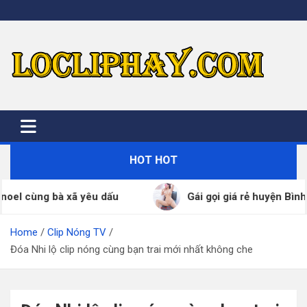
Skip
to
content
HOT HOT
 xã yêu dấu
Gái gọi giá rẻ huyện Bình Giang đã x
Home
Clip Nóng TV
Đóa Nhi lộ clip nóng cùng bạn trai mới nhất không che