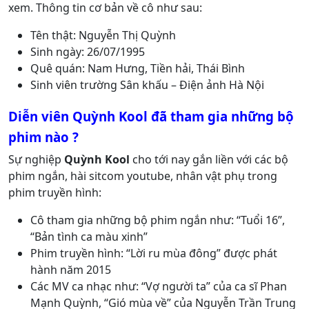
xem. Thông tin cơ bản về cô như sau:
Tên thật: Nguyễn Thị Quỳnh
Sinh ngày: 26/07/1995
Quê quán: Nam Hưng, Tiền hải, Thái Bình
Sinh viên trường Sân khấu – Điện ảnh Hà Nội
Diễn viên Quỳnh Kool đã tham gia những bộ
phim nào ?
Sự nghiệp
Quỳnh Kool
cho tới nay gắn liền với các bộ
phim ngắn, hài sitcom youtube, nhân vật phụ trong
phim truyền hình:
Cô tham gia những bộ phim ngắn như: “Tuổi 16”,
“Bản tình ca màu xinh”
Phim truyền hình: “Lời ru mùa đông” được phát
hành năm 2015
Các MV ca nhạc như: “Vợ người ta” của ca sĩ Phan
Mạnh Quỳnh, “Gió mùa về” của Nguyễn Trần Trung