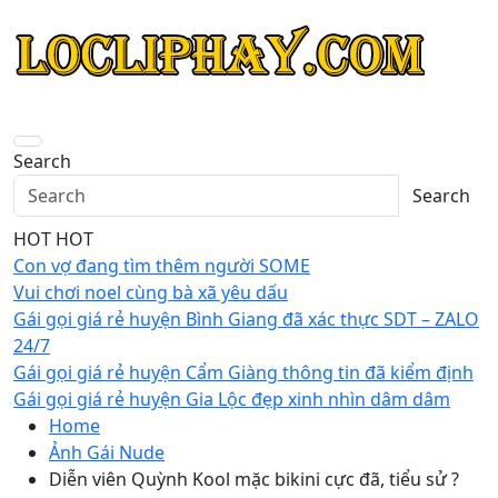
Skip
to
content
Search
Search
HOT HOT
Con vợ đang tìm thêm người SOME
Vui chơi noel cùng bà xã yêu dấu
Gái gọi giá rẻ huyện Bình Giang đã xác thực SDT – ZALO
24/7
Gái gọi giá rẻ huyện Cẩm Giàng thông tin đã kiểm định
Gái gọi giá rẻ huyện Gia Lộc đẹp xinh nhìn dâm dâm
Home
Ảnh Gái Nude
Diễn viên Quỳnh Kool mặc bikini cực đã, tiểu sử ?